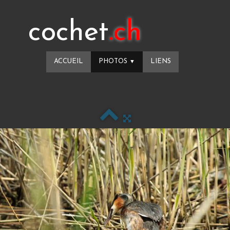
cochet
.ch
ACCUEIL
PHOTOS
LIENS
▼