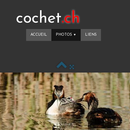
cochet
.ch
ACCUEIL
PHOTOS
LIENS
▼