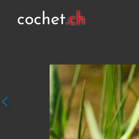
cochet
.ch