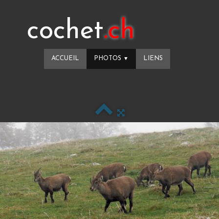
cochet
.ch
ACCUEIL
PHOTOS
LIENS
▼