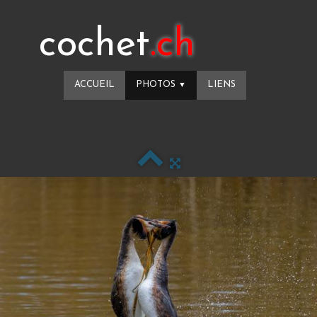
cochet
.ch
ACCUEIL
PHOTOS
LIENS
▼