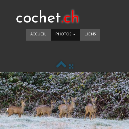
cochet
.ch
ACCUEIL
PHOTOS
LIENS
▼