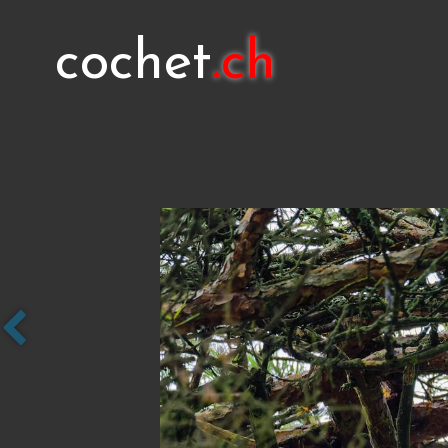
cochet
.ch