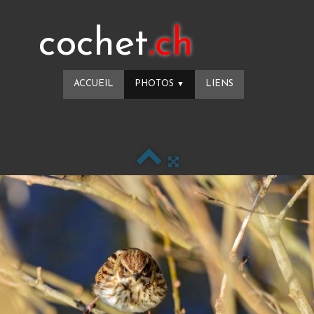
cochet
.ch
ACCUEIL
PHOTOS
LIENS
▼