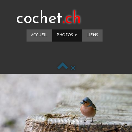
cochet
.ch
ACCUEIL
PHOTOS
LIENS
▼