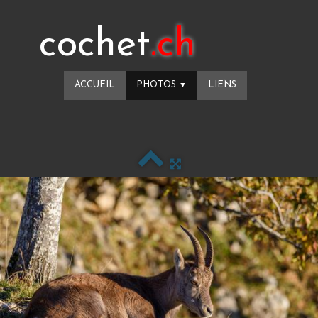
cochet
.ch
ACCUEIL
PHOTOS
LIENS
▼