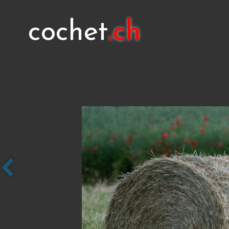
cochet
.ch