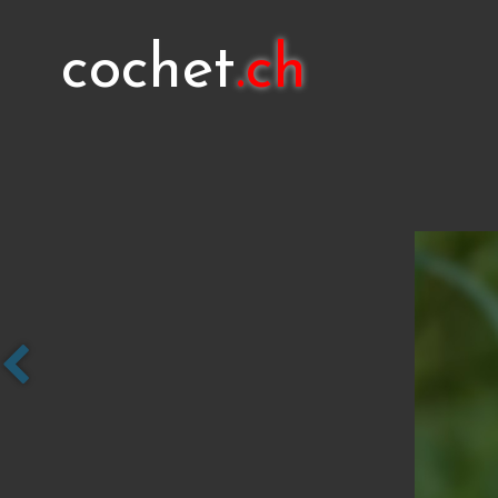
cochet
.ch