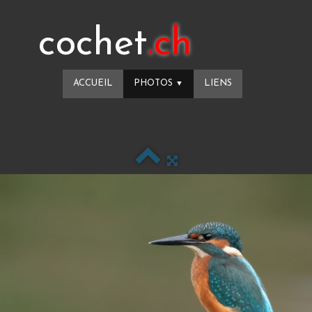
cochet
.ch
ACCUEIL
PHOTOS
LIENS
▼