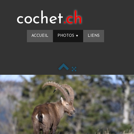
cochet
.ch
ACCUEIL
PHOTOS
LIENS
▼