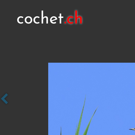
cochet
.ch