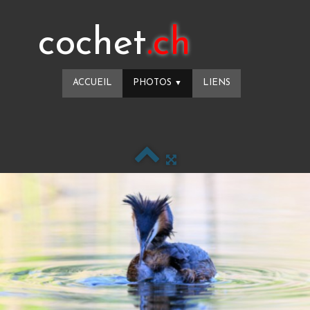
cochet
.ch
ACCUEIL
PHOTOS
LIENS
▼