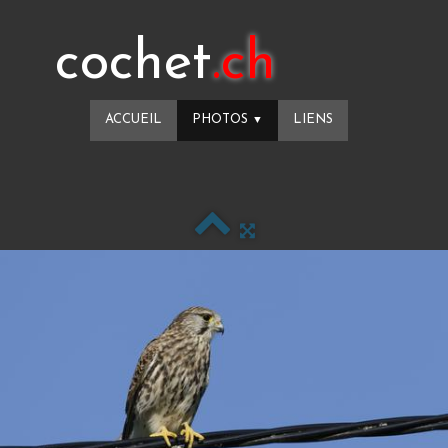
cochet
.ch
ACCUEIL
PHOTOS
LIENS
▼