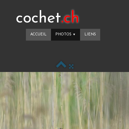
cochet
.ch
ACCUEIL
PHOTOS
LIENS
▼