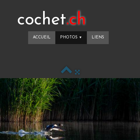
cochet
.ch
ACCUEIL
PHOTOS
LIENS
▼