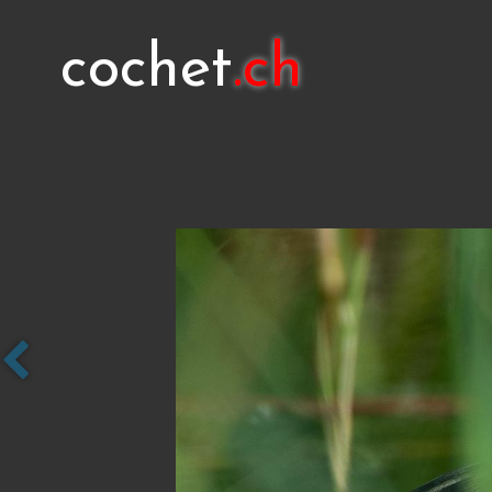
cochet
.ch